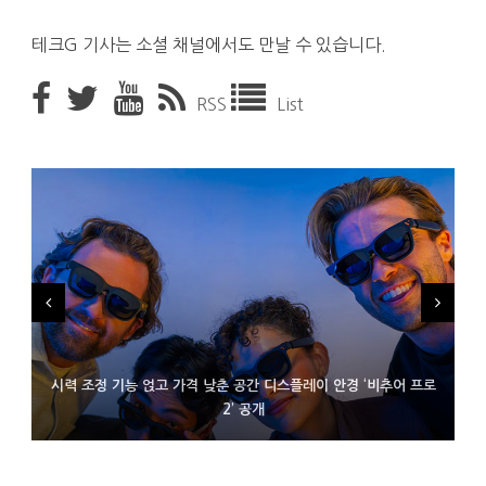
테크G 기사는 소셜 채널에서도 만날 수 있습니다.
RSS
List
시력 조정 기능 얹고 가격 낮춘 공간 디스플레이 안경 ‘비추어 프로
D램 부족에 10억달러어치 아이폰18 프로세서 패키징 대기 중
300~400달러 반지형 스피커 준비하는 오픈AI
2’ 공개