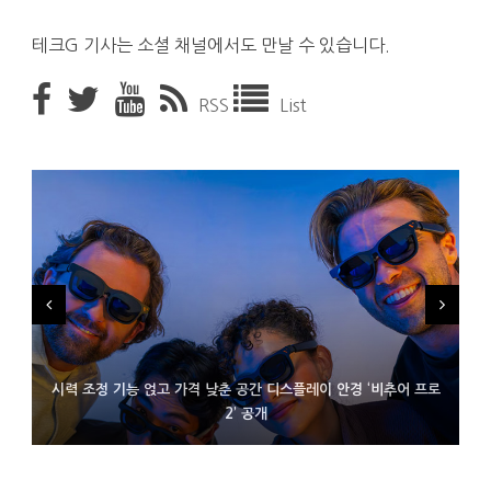
테크G 기사는 소셜 채널에서도 만날 수 있습니다.
RSS
List
시력 조정 기능 얹고 가격 낮춘 공간 디스플레이 안경 ‘비추어 프로
D램 부족에 10억달러어치 아이폰18 프로세서 패키징 대기 중
300~400달러 반지형 스피커 준비하는 오픈AI
2’ 공개