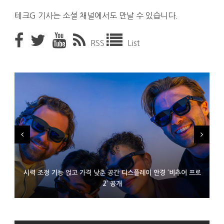
테크G 기사는 소셜 채널에서도 만날 수 있습니다.
RSS
List
시력 조정 기능 얹고 가격 낮춘 공간 디스플레이 안경 ‘비추어 프로
D램 부족에 10억달러어치 아이폰18 프로세서 패키징 대기 중
300~400달러 반지형 스피커 준비하는 오픈AI
2’ 공개