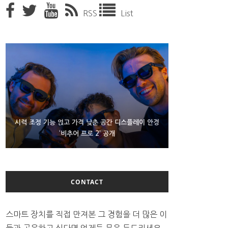
RSS
List
D램 부족에 10억달러어치 아이폰18 프로세서 패키징
시력 조정 기능 얹고 가격 낮춘 공간 디스플레이 안경
300~400달러 반지형 스피커 준비하는 오픈AI
‘비추어 프로 2’ 공개
대기 중
CONTACT
스마트 장치를 직접 만져본 그 경험을 더 많은 이