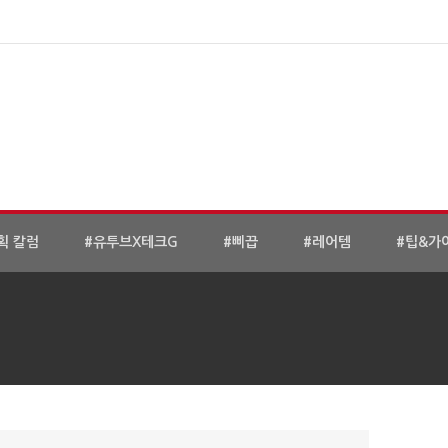
획 칼럼
#유투브X테크G
#삐끕
#레어템
#팁&가