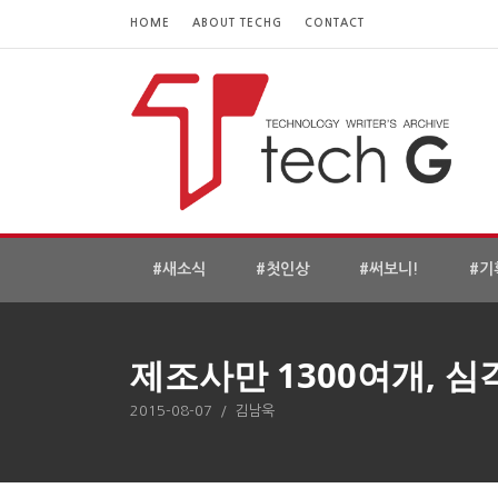
HOME
ABOUT TECHG
CONTACT
#새소식
#첫인상
#써보니!
#기
제조사만 1300여개, 
2015-08-07
/
김남욱