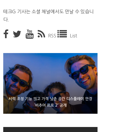
테크G 기사는 소셜 채널에서도 만날 수 있습니
다.
RSS
List
D램 부족에 10억달러어치 아이폰18 프로세서 패키징
시력 조정 기능 얹고 가격 낮춘 공간 디스플레이 안경
300~400달러 반지형 스피커 준비하는 오픈AI
‘비추어 프로 2’ 공개
대기 중