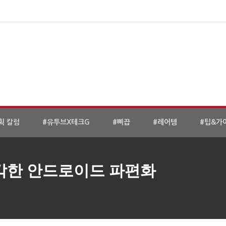
획 칼럼
#유투브X테크G
#삐끕
#레어템
#팁&가
심각한 안드로이드 파편화