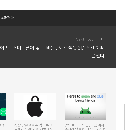
#파편화
Next Post
에 도
스마트폰에 꽂는 ‘바블’, 사진 찍듯 3D 스캔 뚝딱
끝낸다
이후
강탈 당한 아이폰 잠그는 ‘가
안드로이드와 iOS RCS에서
앱
로채기 방지’ 기술 개발 중인
종단간 암호화 테스트 시작한