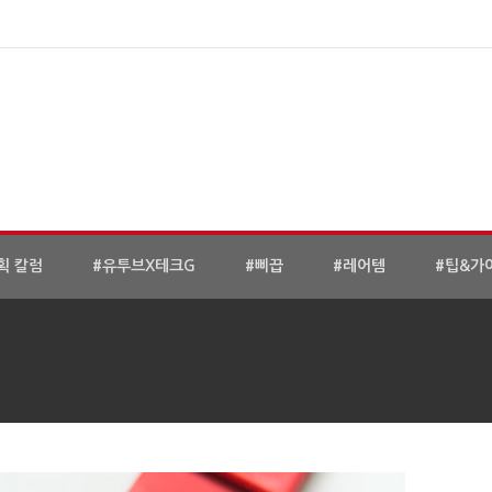
획 칼럼
#유투브X테크G
#삐끕
#레어템
#팁&가