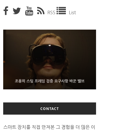
RSS
List
9월 4일부터 서비스 접는 안드로이드 장치용 구글 어
FMS 2026서 차세대 3D 메모리 ZHBM·ZNAND-O
조용히 스팀 프레임 검증 요구사항 바꾼 밸브
모형 처음 선보인 삼성전자
시스턴트
CONTACT
스마트 장치를 직접 만져본 그 경험을 더 많은 이