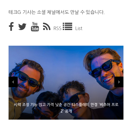
테크G 기사는 소셜 채널에서도 만날 수 있습니다.
RSS
List
시력 조정 기능 얹고 가격 낮춘 공간 디스플레이 안경 ‘비추어 프로
D램 부족에 10억달러어치 아이폰18 프로세서 패키징 대기 중
300~400달러 반지형 스피커 준비하는 오픈AI
2’ 공개