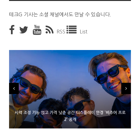
테크G 기사는 소셜 채널에서도 만날 수 있습니다.
RSS
List
시력 조정 기능 얹고 가격 낮춘 공간 디스플레이 안경 ‘비추어 프로
D램 부족에 10억달러어치 아이폰18 프로세서 패키징 대기 중
300~400달러 반지형 스피커 준비하는 오픈AI
2’ 공개