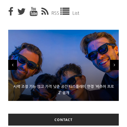
RSS
List
시력 조정 기능 얹고 가격 낮춘 공간 디스플레이 안경 ‘비추어 프로
D램 부족에 10억달러어치 아이폰18 프로세서 패키징 대기 중
300~400달러 반지형 스피커 준비하는 오픈AI
2’ 공개
CONTACT