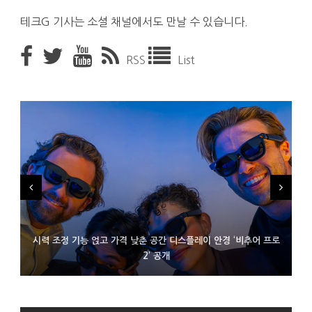
테크G 기사는 소셜 채널에서도 만날 수 있습니다.
RSS
List
시력 조정 기능 얹고 가격 낮춘 공간 디스플레이 안경 ‘비추어 프로
D램 부족에 10억달러어치 아이폰18 프로세서 패키징 대기 중
300~400달러 반지형 스피커 준비하는 오픈AI
2’ 공개