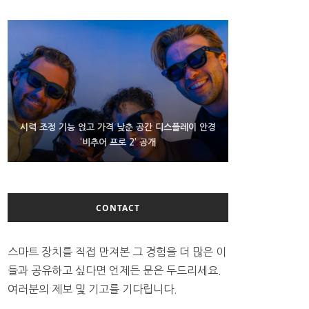
D램 부족에 10억달러어치 아이폰18 프로세서 패키징
시력 조정 기능 얹고 가격 낮춘 공간 디스플레이 안경
300~400달러 반지형 스피커 준비하는 오픈AI
‘비추어 프로 2’ 공개
대기 중
CONTACT
스마트 장치를 직접 만져본 그 경험을 더 많은 이
들과 공유하고 싶다면 언제든 문은 두드리세요.
여러분의 제보 및 기고를 기다립니다.