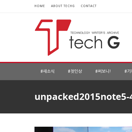
HOME
ABOUT TECHG
CONTACT
#새소식
#첫인상
#써보니!
#기
unpacked2015note5-