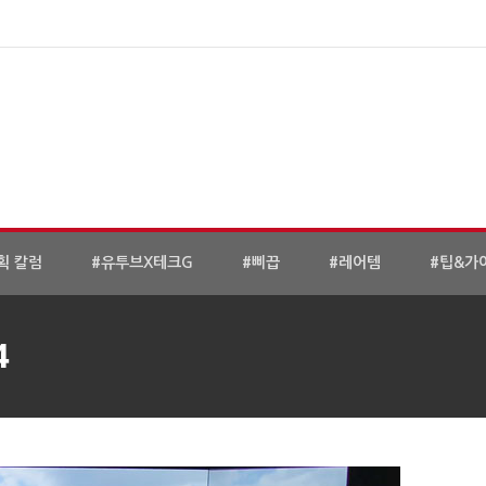
획 칼럼
#유투브X테크G
#삐끕
#레어템
#팁&가
4