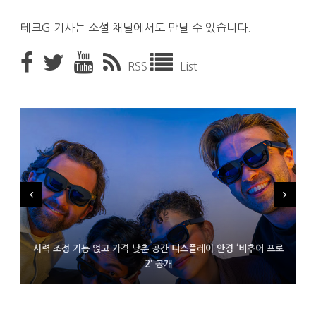
테크G 기사는 소셜 채널에서도 만날 수 있습니다.
RSS
List
시력 조정 기능 얹고 가격 낮춘 공간 디스플레이 안경 ‘비추어 프로
D램 부족에 10억달러어치 아이폰18 프로세서 패키징 대기 중
300~400달러 반지형 스피커 준비하는 오픈AI
2’ 공개