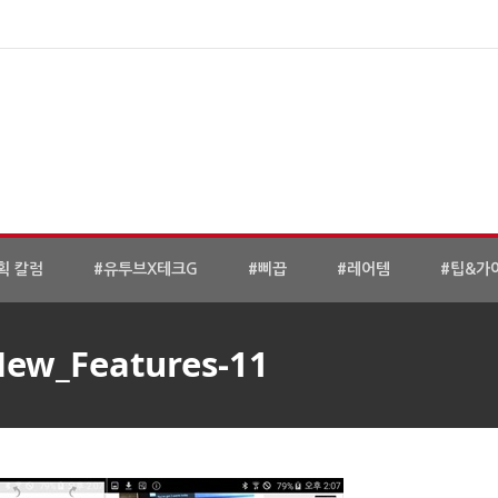
획 칼럼
#유투브X테크G
#삐끕
#레어템
#팁&가
ew_Features-11