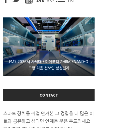
RSS
List
XBOX 25주년 맞아 무료 선물 나누는 마이크로소프
FMS 2026서 차세대 3D 메모리 ZHBM·ZNAND-O
에이수스 구글북 ‘CX9406’ 제품 이미지 유출
모형 처음 선보인 삼성전자
트
CONTACT
스마트 장치를 직접 만져본 그 경험을 더 많은 이
들과 공유하고 싶다면 언제든 문은 두드리세요.