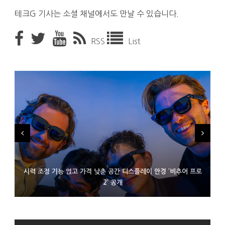
테크G 기사는 소셜 채널에서도 만날 수 있습니다.
RSS
List
시력 조정 기능 얹고 가격 낮춘 공간 디스플레이 안경 ‘비추어 프로
D램 부족에 10억달러어치 아이폰18 프로세서 패키징 대기 중
300~400달러 반지형 스피커 준비하는 오픈AI
2’ 공개