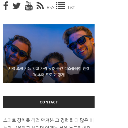
RSS
List
D램 부족에 10억달러어치 아이폰18 프로세서 패키징
시력 조정 기능 얹고 가격 낮춘 공간 디스플레이 안경
300~400달러 반지형 스피커 준비하는 오픈AI
‘비추어 프로 2’ 공개
대기 중
CONTACT
스마트 장치를 직접 만져본 그 경험을 더 많은 이