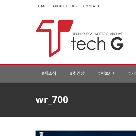
HOME
ABOUT TECHG
CONTACT
#새소식
#첫인상
#써보니!
#기
wr_700