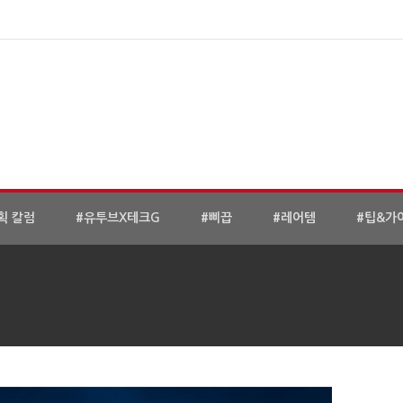
획 칼럼
#유투브X테크G
#삐끕
#레어템
#팁&가