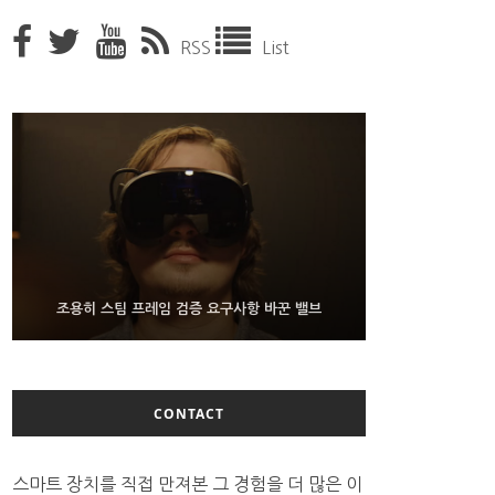
RSS
List
9월 4일부터 서비스 접는 안드로이드 장치용 구글 어
FMS 2026서 차세대 3D 메모리 ZHBM·ZNAND-O
조용히 스팀 프레임 검증 요구사항 바꾼 밸브
모형 처음 선보인 삼성전자
시스턴트
CONTACT
스마트 장치를 직접 만져본 그 경험을 더 많은 이