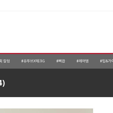
획 칼럼
#유투브X테크G
#삐끕
#레어템
#팁&가
4)