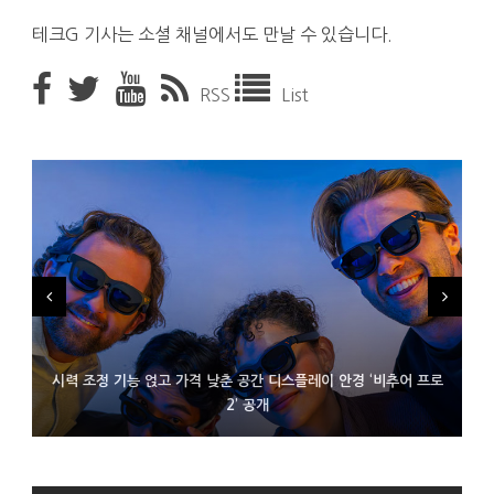
테크G 기사는 소셜 채널에서도 만날 수 있습니다.
RSS
List
시력 조정 기능 얹고 가격 낮춘 공간 디스플레이 안경 ‘비추어 프로
D램 부족에 10억달러어치 아이폰18 프로세서 패키징 대기 중
300~400달러 반지형 스피커 준비하는 오픈AI
2’ 공개