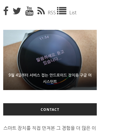
RSS
List
9월 4일부터 서비스 접는 안드로이드 장치용 구글 어
FMS 2026서 차세대 3D 메모리 ZHBM·ZNAND-O
조용히 스팀 프레임 검증 요구사항 바꾼 밸브
모형 처음 선보인 삼성전자
시스턴트
CONTACT
스마트 장치를 직접 만져본 그 경험을 더 많은 이