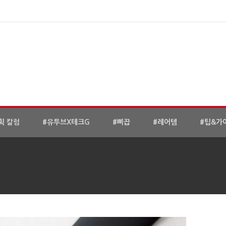
획 칼럼
#유투브X테크G
#삐끕
#레어템
#팁&가