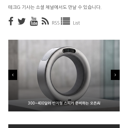
테크G 기사는 소셜 채널에서도 만날 수 있습니다.
RSS
List
9월 4일부터 서비스 접는 안드로이드 장치용 구글 어시스턴트
300~400달러 반지형 스피커 준비하는 오픈AI
조용히 스팀 프레임 검증 요구사항 바꾼 밸브