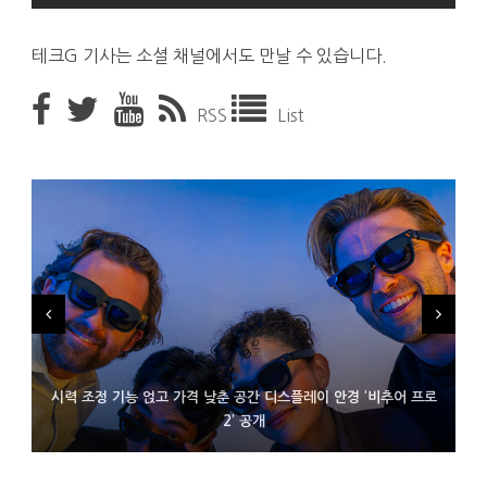
테크G 기사는 소셜 채널에서도 만날 수 있습니다.
RSS
List
시력 조정 기능 얹고 가격 낮춘 공간 디스플레이 안경 ‘비추어 프로
D램 부족에 10억달러어치 아이폰18 프로세서 패키징 대기 중
300~400달러 반지형 스피커 준비하는 오픈AI
2’ 공개