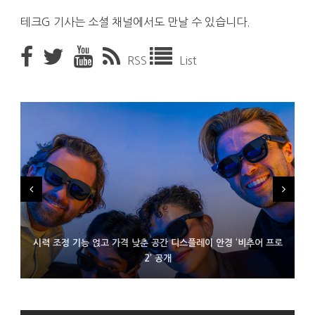
테크G 기사는 소셜 채널에서도 만날 수 있습니다.
RSS
List
시력 조정 기능 얹고 가격 낮춘 공간 디스플레이 안경 ‘비추어 프로
D램 부족에 10억달러어치 아이폰18 프로세서 패키징 대기 중
300~400달러 반지형 스피커 준비하는 오픈AI
2’ 공개