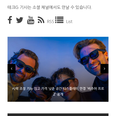
테크G 기사는 소셜 채널에서도 만날 수 있습니다.
RSS
List
시력 조정 기능 얹고 가격 낮춘 공간 디스플레이 안경 ‘비추어 프로
D램 부족에 10억달러어치 아이폰18 프로세서 패키징 대기 중
300~400달러 반지형 스피커 준비하는 오픈AI
2’ 공개