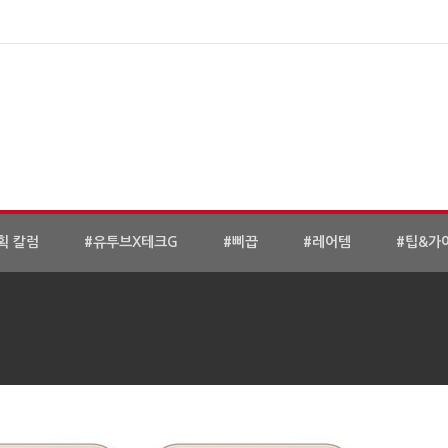
획 칼럼
#유투브X테크G
#삐끕
#레어템
#팁&가