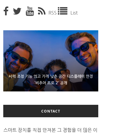
RSS
List
D램 부족에 10억달러어치 아이폰18 프로세서 패키징
시력 조정 기능 얹고 가격 낮춘 공간 디스플레이 안경
300~400달러 반지형 스피커 준비하는 오픈AI
‘비추어 프로 2’ 공개
대기 중
CONTACT
스마트 장치를 직접 만져본 그 경험을 더 많은 이