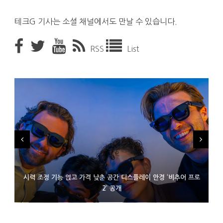
테크G 기사는 소셜 채널에서도 만날 수 있습니다.
RSS
List
시력 조정 기능 얹고 가격 낮춘 공간 디스플레이 안경 ‘비추어 프로
D램 부족에 10억달러어치 아이폰18 프로세서 패키징 대기 중
300~400달러 반지형 스피커 준비하는 오픈AI
2’ 공개