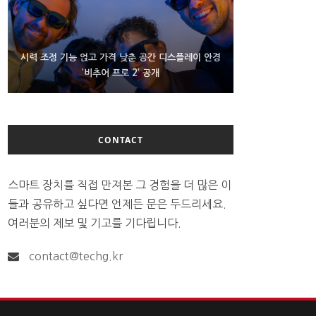
D램 부족에 10억달러어치 아이폰18 프로세서 패키징
시력 조정 기능 얹고 가격 낮춘 공간 디스플레이 안경
300~400달러 반지형 스피커 준비하는 오픈AI
‘비추어 프로 2’ 공개
대기 중
CONTACT
스마트 장치를 직접 만져본 그 경험을 더 많은 이
들과 공유하고 싶다면 언제든 문은 두드리세요.
여러분의 제보 및 기고를 기다립니다.
contact@techg.kr