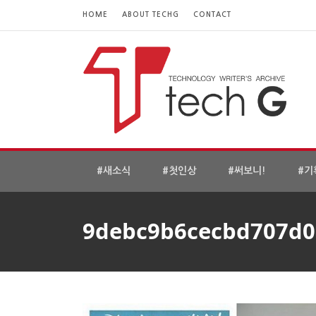
HOME
ABOUT TECHG
CONTACT
#새소식
#첫인상
#써보니!
#기
9debc9b6cecbd707d0