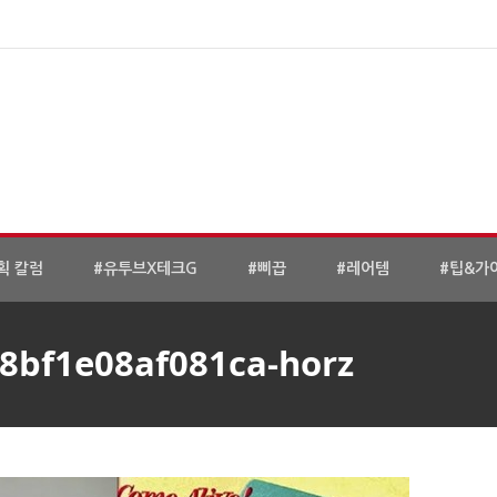
획 칼럼
#유투브X테크G
#삐끕
#레어템
#팁&가
8bf1e08af081ca-horz