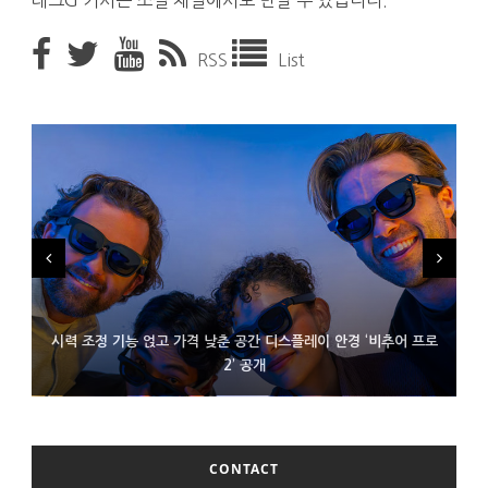
RSS
List
시력 조정 기능 얹고 가격 낮춘 공간 디스플레이 안경 ‘비추어 프로
D램 부족에 10억달러어치 아이폰18 프로세서 패키징 대기 중
300~400달러 반지형 스피커 준비하는 오픈AI
2’ 공개
CONTACT