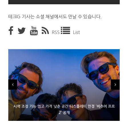
테크G 기사는 소셜 채널에서도 만날 수 있습니다.
RSS
List
시력 조정 기능 얹고 가격 낮춘 공간 디스플레이 안경 ‘비추어 프로
D램 부족에 10억달러어치 아이폰18 프로세서 패키징 대기 중
300~400달러 반지형 스피커 준비하는 오픈AI
2’ 공개