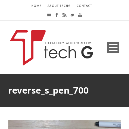
HOME
ABOUT TECHG
CONTACT
reverse_s_pen_700