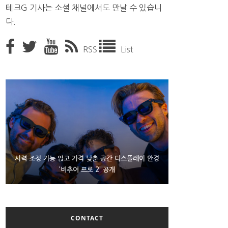
테크G 기사는 소셜 채널에서도 만날 수 있습니
다.
RSS
List
D램 부족에 10억달러어치 아이폰18 프로세서 패키징
시력 조정 기능 얹고 가격 낮춘 공간 디스플레이 안경
300~400달러 반지형 스피커 준비하는 오픈AI
‘비추어 프로 2’ 공개
대기 중
CONTACT