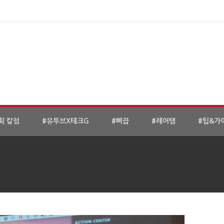
획 칼럼
#유투브X테크G
#삐끕
#레어템
#팁&가