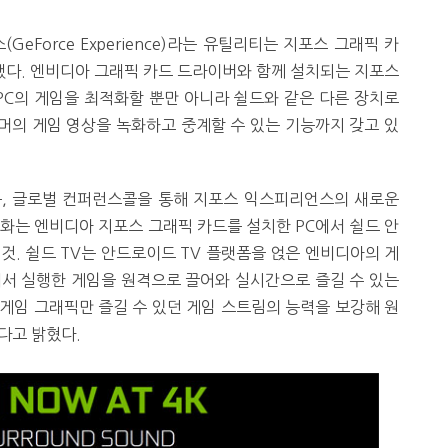
Force Experience)라는 유틸리티는 지포스 그래픽 카
 했다. 엔비디아 그래픽 카드 드라이버와 함께 설치되는 지포스
C의 게임을 최적화할 뿐만 아니라 쉴드와 같은 다른 장치로
머의 게임 영상을 녹화하고 중계할 수 있는 기능까지 갖고 있
0분, 글로벌 컨퍼런스콜을 통해 지포스 익스피리언스의 새로운
화는 엔비디아 지포스 그래픽 카드를 설치한 PC에서 쉴드 안
 것. 쉴드 TV는 안드로이드 TV 플랫폼을 얹은 엔비디아의 게
에서 실행한 게임을 원격으로 끌어와 실시간으로 즐길 수 있는
 게임 그래픽만 즐길 수 있던 게임 스트림의 능력을 보강해 원
있다고 밝혔다.