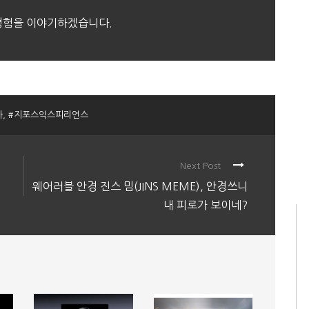
 경험을 이야기하겠습니다.
아
,
#지포스익스피리언스
Next Post
웨어러블 안경 진스 밈(JINS MEME), 안경쓰니
내 피로가 보이네?