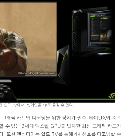
 쉴드 TV에서 PC게임을 4K로 즐길 수 있다.
는 그래픽 카드와 디코딩을 위한 장치가 필수. 타이탄X와 지포
 할 수 있는 2세대 맥스웰 GPU를 탑재한 최신 그래픽 카드가
다. 또한 엔비디아는 쉴드 TV를 통해 4K 신호를 디코딩할 수