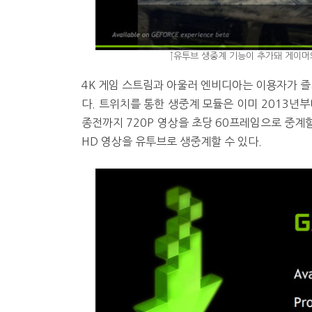
↑유투브 생중계 기능이 추가돼 게이머의
4K 게임 스트림과 아울러 엔비디아는 이용자가 즐
다. 트위치를 통한 생중계 모듈은 이미 2013년
종전까지 720P 영상을 초당 60프레임으로 중계할
HD 영상을 유투브로 생중계할 수 있다.