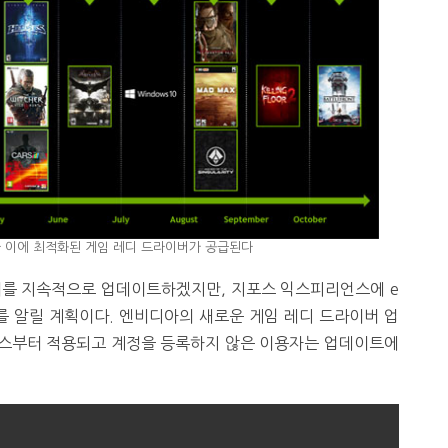
 이에 최적화된 게임 레디 드라이버가 공급된다
버를 지속적으로 업데이트하겠지만, 지포스 익스피리언스에 e
 알릴 계획이다. 엔비디아의 새로운 게임 레디 드라이버 업
언스부터 적용되고 계정을 등록하지 않은 이용자는 업데이트에