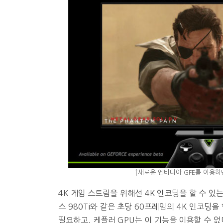
↑새로운 엔비디아 GFE를 이용하면
4K 게임 스트림을 위해선 4K 인코딩을 할 수 있
스 980Ti와 같은 초당 60프레임의 4K 인코딩을
필요하고, 케플러 GPU는 이 기능을 이용할 수 없