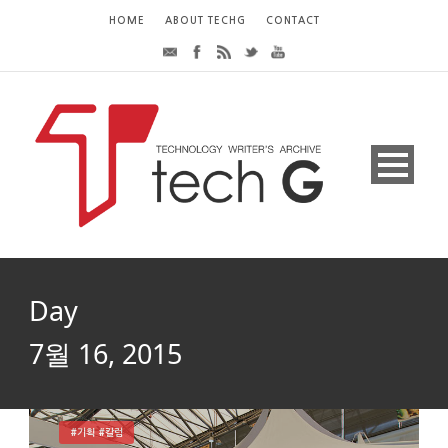
HOME
ABOUT TECHG
CONTACT
Day
7월 16, 2015
#기획 #칼럼