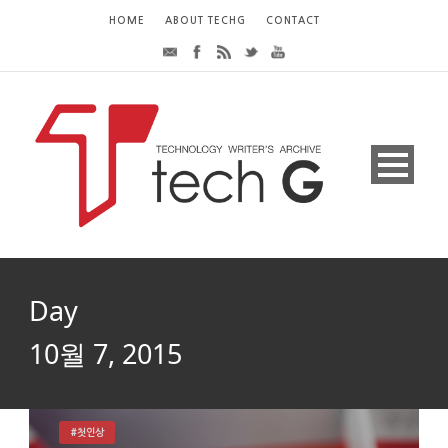
HOME
ABOUT TECHG
CONTACT
Day
10월 7, 2015
#첫인상