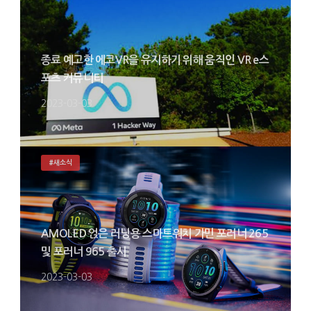
종료 예고한 에코VR을 유지하기 위해 움직인 VR e스
포츠 커뮤니티
2023-03-03
#새소식
AMOLED 얹은 러닝용 스마트워치 가민 포러너 265
및 포러너 965 출시
2023-03-03