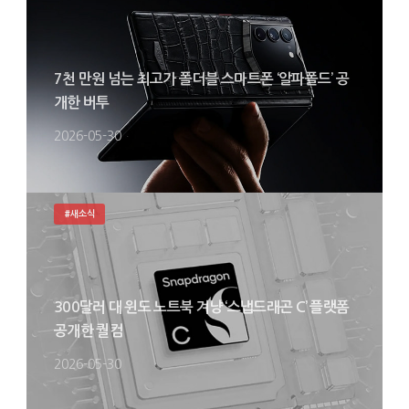
7천 만원 넘는 최고가 폴더블 스마트폰 ‘알파폴드’ 공
개한 버투
2026-05-30
#새소식
300달러 대 윈도 노트북 겨냥 ‘스냅드래곤 C’ 플랫폼
공개한 퀄컴
2026-05-30