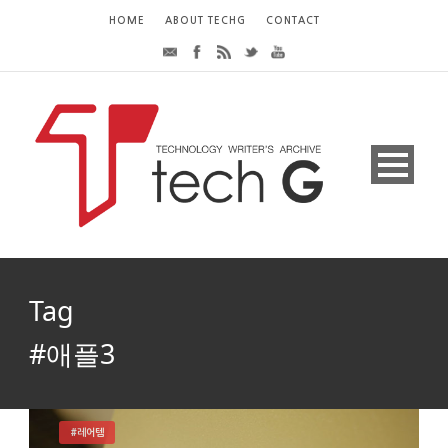
HOME
ABOUT TECHG
CONTACT
Tag
#애플3
#레어템