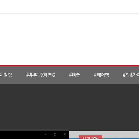
획 칼럼
#유투브X테크G
#삐끕
#레어템
#팁&가
#기획 #칼럼