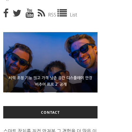
RSS
List
D램 부족에 10억달러어치 아이폰18 프로세서 패키징
시력 조정 기능 얹고 가격 낮춘 공간 디스플레이 안경
300~400달러 반지형 스피커 준비하는 오픈AI
‘비추어 프로 2’ 공개
대기 중
CONTACT
스마트 장치를 직접 만져본 그 경험을 더 많은 이