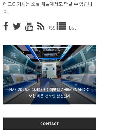
테크G 기사는 소셜 채널에서도 만날 수 있습니
다.
RSS
List
XBOX 25주년 맞아 무료 선물 나누는 마이크로소프
FMS 2026서 차세대 3D 메모리 ZHBM·ZNAND-O
에이수스 구글북 ‘CX9406’ 제품 이미지 유출
모형 처음 선보인 삼성전자
트
CONTACT