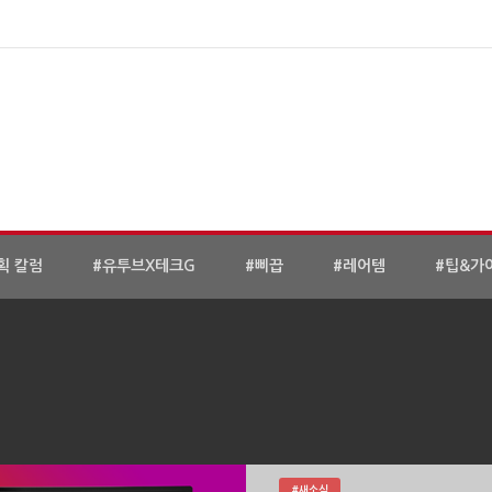
획 칼럼
#유투브X테크G
#삐끕
#레어템
#팁&가
#새소식