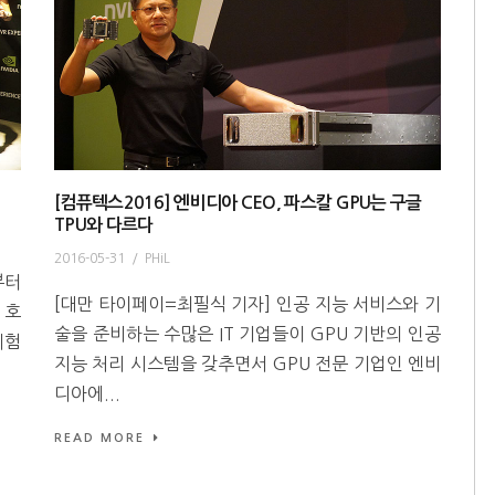
[컴퓨텍스2016] 엔비디아 CEO, 파스칼 GPU는 구글
TPU와 다르다
2016-05-31
/
PHiL
부터
[대만 타이페이=최필식 기자] 인공 지능 서비스와 기
 호
술을 준비하는 수많은 IT 기업들이 GPU 기반의 인공
체험
지능 처리 시스템을 갖추면서 GPU 전문 기업인 엔비
디아에...
READ MORE