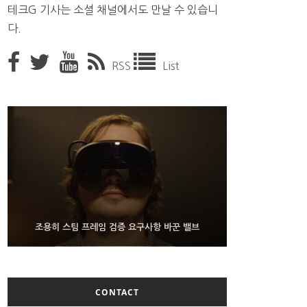
테크G 기사는 소셜 채널에서도 만날 수 있습니
다.
RSS
List
9월 4일부터 서비스 접는 안드로이드 장치용 구글 어
FMS 2026서 차세대 3D 메모리 ZHBM·ZNAND-O
조용히 스팀 프레임 검증 요구사항 바꾼 밸브
모형 처음 선보인 삼성전자
시스턴트
CONTACT