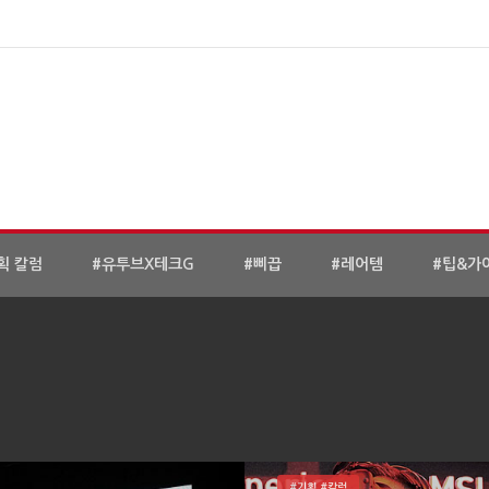
획 칼럼
#유투브X테크G
#삐끕
#레어템
#팁&가
#기획 #칼럼