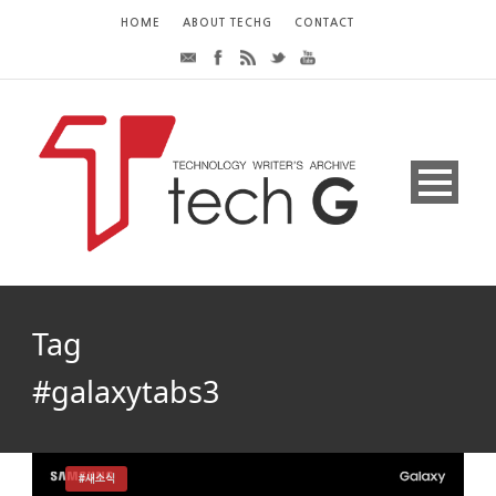
HOME
ABOUT TECHG
CONTACT
Tag
#galaxytabs3
#새소식