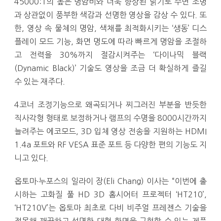
45000:1의 높은 명암비와 더욱 향상된 밝기로 주변 조명
과 상관없이 풍부한 색감과 선명한 영상을 감상 수 있다. 또
한, 영상 속 물체의 명암, 색채를 최적화시키는 ‘생동’ 디스
플레이 모드 기능, 화면 명도에 따라 빠르게 명암을 조절하
고 전력을 30%까지 절감시켜주는 ‘다이나믹 블랙
(Dynamic Black)’ 기술도 영상을 조금 더 확실하게 즐길
수 있는 재주다.
4코너 조정기능으로 왜곡되거나 찌그러진 부분을 반듯한
직사각형 형태로 보정하거나 램프의 수명을 8000시간까지
늘려주는 에코모드, 3D 입체 영상 전송을 지원하는 HDMI
1.4a 포트와 RF VESA 표준 포트 등 다양한 편의 기능도 지
니고 있다.
옵토마∙누포스의 일라이 장(Eli Chang) 이사는 “이번에 출
시하는 고화질 풀 HD 3D 홈시어터 프로젝터 ‘HT210’,
‘HT210V’는 옵토마 최초로 다비 비주얼 프레젠스 기술을