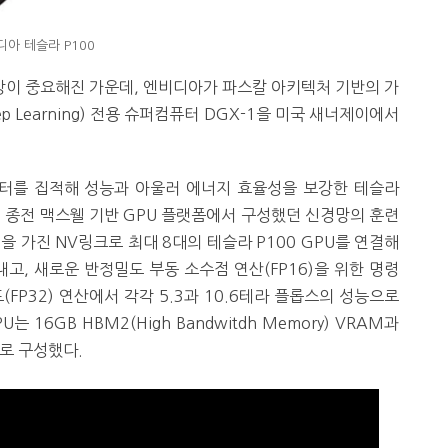
디아 테슬라 P100
향상이 중요해진 가운데, 엔비디아가 파스칼 아키텍처 기반의 가
ep Learning) 전용 슈퍼컴퓨터 DGX-1을 미국 새너제이에서
스터를 집적해 성능과 아울러 에너지 효율성을 보강한 테슬라
해 종전 맥스웰 기반 GPU 플랫폼에서 구성했던 신경망의 훈련
을 가진 NV링크로 최대 8대의 테슬라 P100 GPU를 연결해
, 새로운 반정밀도 부동 소수점 연산(FP16)을 위한 명령
(FP32) 연산에서 각각 5.3과 10.6테라 플롭스의 성능으로
16GB HBM2(High Bandwitdh Memory) VRAM과
로 구성했다.