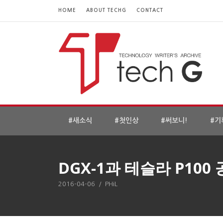
HOME
ABOUT TECHG
CONTACT
#새소식
#첫인상
#써보니!
#기
DGX-1과 테슬라 P10
2016-04-06
/
PHiL