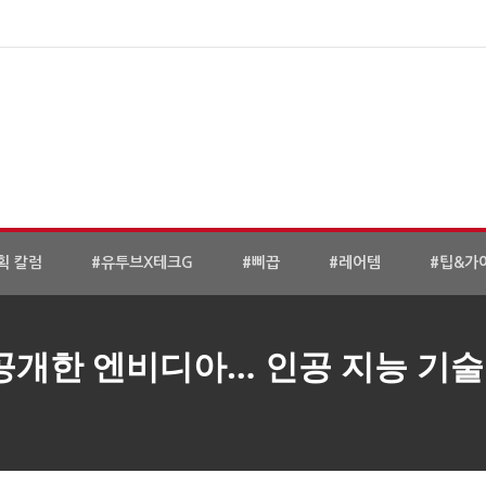
획 칼럼
#유투브X테크G
#삐끕
#레어템
#팁&가
0 공개한 엔비디아… 인공 지능 기