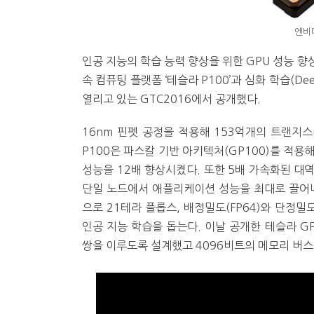
엔비
인공 지능의 학습 능력 향상을 위한 GPU 성능 
속 컴퓨팅 플랫폼 ‘테슬라 P100’과 심화 학습(De
열리고 있는 GTC2016에서 공개했다.
16nm 핀펫 공정을 적용해 153억개의 트랜지
P100은 파스칼 기반 아키텍처(GP100)를 적용
성능을 12배 향상시켰다. 또한 5배 가속화된 대역
단일 노드에서 애플리케이션 성능을 최대로 끌어내고
으로 21테라 플롭스, 배정밀도(FP64)와 단정밀도
인공 지능 학습을 돕는다. 이날 공개한 테슬라 GPU는 
쌍을 이루도록 설계했고 4096비트의 메모리 버스