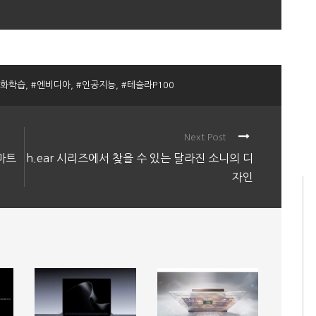
심화학습
,
#엔비디아
,
#인공지능
,
#테슬라P100
Next Post
마트
h.ear 시리즈에서 찾을 수 있는 달라진 소니의 디
자인