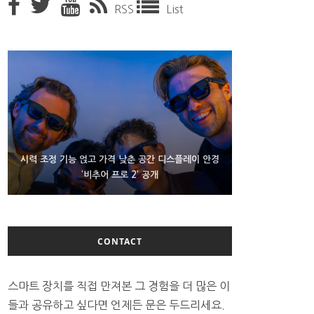
RSS
List
D램 부족에 10억달러어치 아이폰18 프로세서 패키징
시력 조정 기능 얹고 가격 낮춘 공간 디스플레이 안경
300~400달러 반지형 스피커 준비하는 오픈AI
‘비추어 프로 2’ 공개
대기 중
CONTACT
스마트 장치를 직접 만져본 그 경험을 더 많은 이
들과 공유하고 싶다면 언제든 문은 두드리세요.