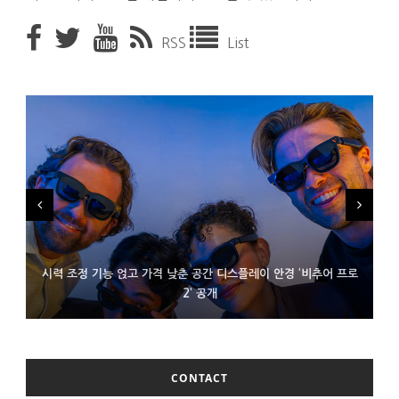
RSS
List
시력 조정 기능 얹고 가격 낮춘 공간 디스플레이 안경 ‘비추어 프로
D램 부족에 10억달러어치 아이폰18 프로세서 패키징 대기 중
300~400달러 반지형 스피커 준비하는 오픈AI
2’ 공개
CONTACT