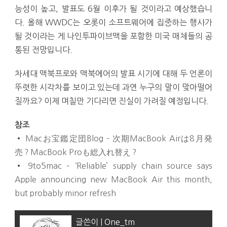
능성이 높고, 발표도 6월 이후가 될 것이라고 예상했습니
다. 올해 WWDC는 오롯이 소프트웨어에 집중하는 행사가
될 것이라는 게 나인투파이브맥을 포함한 미국 매체들의 공
통된 전망입니다.
차세대 맥북프로와 맥북에어의 발표 시기에 대해 두 언론이
뚜렷한 시각차를 보이고 있는데 과연 누구의 말이 맞아떨어
질까요? 이제 며칠만 기다리면 진실이 가려질 예정입니다.
참조
•
Macお宝鑑定団Blog – 次期MacBook Airは8月発
売？MacBook Proも総入れ替え？
•
9to5mac – ‘Reliable’ supply chain source says
Apple announcing new MacBook Air this month,
but probably minor refresh
글쓴이 | One_tm