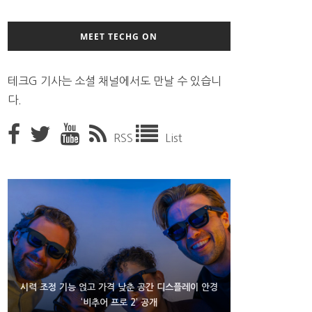
MEET TECHG ON
테크G 기사는 소셜 채널에서도 만날 수 있습니
다.
RSS
List
D램 부족에 10억달러어치 아이폰18 프로세서 패키징
시력 조정 기능 얹고 가격 낮춘 공간 디스플레이 안경
300~400달러 반지형 스피커 준비하는 오픈AI
‘비추어 프로 2’ 공개
대기 중