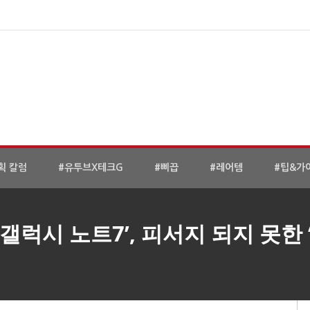
획 칼럼
#유투브X테크G
#삐끕
#레어템
#팁&가
‘갤럭시 노트7’, 피서지 되지 못한 