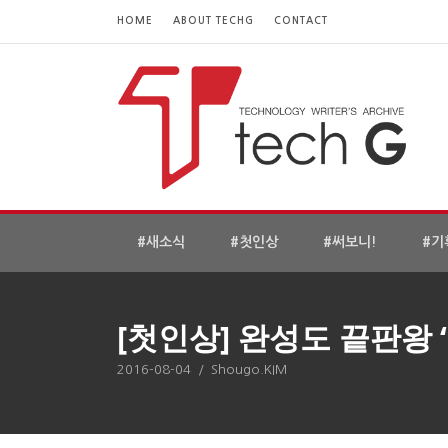
HOME
ABOUT TECHG
CONTACT
#새소식
#첫인상
#써보니!
#기
[첫인상] 완성도 끝판왕 
2016-08-04
/
Shougo.KIM