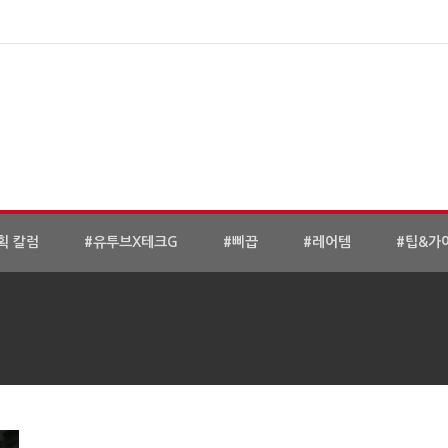
획 칼럼
#유투브X테크G
#삐끕
#레어템
#팁&가