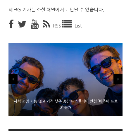
테크G 기사는 소셜 채널에서도 만날 수 있습니다.
RSS
List
시력 조정 기능 얹고 가격 낮춘 공간 디스플레이 안경 ‘비추어 프로
D램 부족에 10억달러어치 아이폰18 프로세서 패키징 대기 중
300~400달러 반지형 스피커 준비하는 오픈AI
2’ 공개