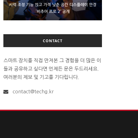
D램 부족에 10억달러어치 아이폰18 프로세서 패키징
시력 조정 기능 얹고 가격 낮춘 공간 디스플레이 안경
300~400달러 반지형 스피커 준비하는 오픈AI
‘비추어 프로 2’ 공개
대기 중
CONTACT
스마트 장치를 직접 만져본 그 경험을 더 많은 이
들과 공유하고 싶다면 언제든 문은 두드리세요.
여러분의 제보 및 기고를 기다립니다.
contact@techg.kr