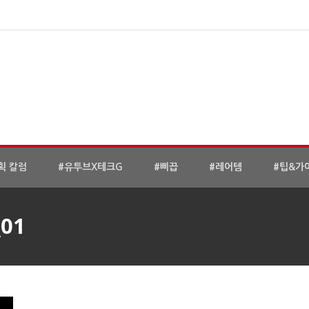
획 칼럼
#유투브X테크G
#삐끕
#레어템
#팁&가
_01