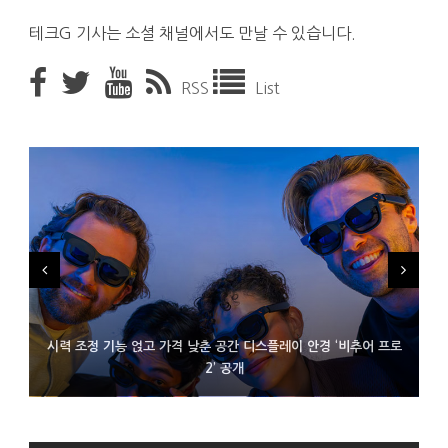
테크G 기사는 소셜 채널에서도 만날 수 있습니다.
RSS
List
시력 조정 기능 얹고 가격 낮춘 공간 디스플레이 안경 ‘비추어 프로
D램 부족에 10억달러어치 아이폰18 프로세서 패키징 대기 중
300~400달러 반지형 스피커 준비하는 오픈AI
2’ 공개