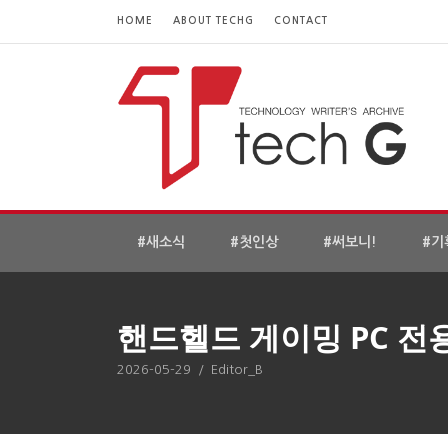
HOME
ABOUT TECHG
CONTACT
#새소식
#첫인상
#써보니!
#기
핸드헬드 게이밍 PC 전용
2026-05-29
/
Editor_B