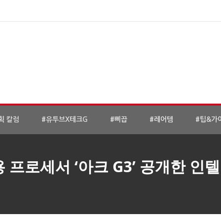
획 칼럼
#유투브X테크G
#삐끕
#레어템
#팁&가
 프로세서 ‘아크 G3’ 공개한 인텔