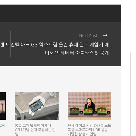
Next Post
랜 도
인텔 아크 G3 익스트림 올린 휴대 윈도 게임기 에
이서 ‘프레데터 아틀라스 8’ 공개
로젝
통합 코어 탑재한 차세대
팬서 레이크 기반 OLED 노트
CPU 개발 인력 모집하는 인
북용 스마트파워 HDR 공동
텔
개발한 삼성과 인텔