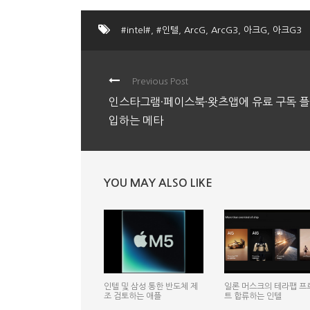
#intel#
,
#인텔
,
ArcG
,
ArcG3
,
아크G
,
아크G3
Previous Post
인스타그램·페이스북·왓츠앱에 유료 구독 플
입하는 메타
YOU MAY ALSO LIKE
인텔 및 삼성 통한 반도체 제
일론 머스크의 테라팹 프
조 검토하는 애플
트 합류하는 인텔