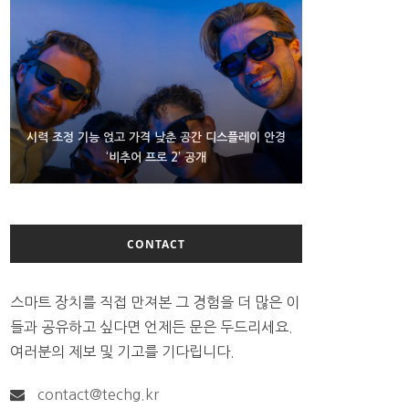
D램 부족에 10억달러어치 아이폰18 프로세서 패키징
시력 조정 기능 얹고 가격 낮춘 공간 디스플레이 안경
300~400달러 반지형 스피커 준비하는 오픈AI
‘비추어 프로 2’ 공개
대기 중
CONTACT
스마트 장치를 직접 만져본 그 경험을 더 많은 이
들과 공유하고 싶다면 언제든 문은 두드리세요.
여러분의 제보 및 기고를 기다립니다.
contact@techg.kr