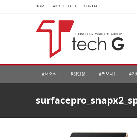
HOME
ABOUT TECHG
CONTACT
#새소식
#첫인상
#써보니!
#기
surfacepro_snapx2_s