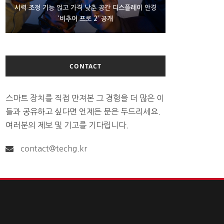
D램 부족에 10억달러어치 아이폰18 프로세서 패키징
시력 조정 기능 얹고 가격 낮춘 공간 디스플레이 안경
300~400달러 반지형 스피커 준비하는 오픈AI
‘비추어 프로 2’ 공개
대기 중
CONTACT
스마트 장치를 직접 만져본 그 경험을 더 많은 이
들과 공유하고 싶다면 언제든 문은 두드리세요.
여러분의 제보 및 기고를 기다립니다.
contact@techg.kr