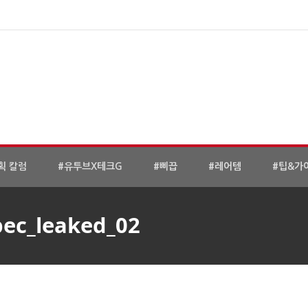
획 칼럼
#유투브X테크G
#삐끕
#레어템
#팁&가
pec_leaked_02