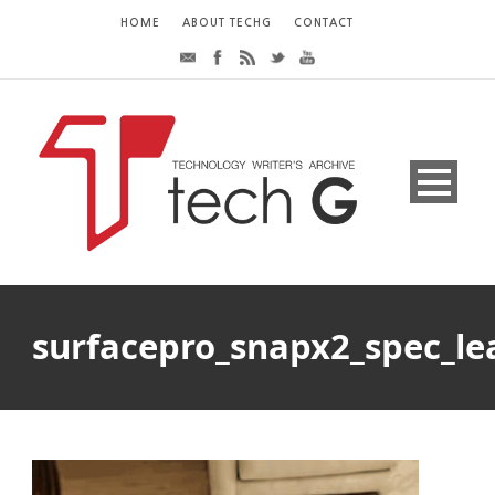
HOME
ABOUT TECHG
CONTACT
surfacepro_snapx2_spec_le