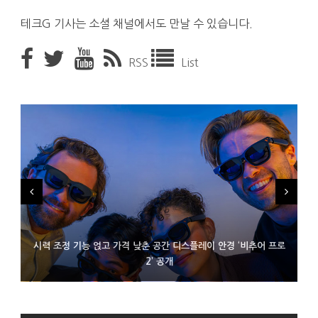
테크G 기사는 소셜 채널에서도 만날 수 있습니다.
RSS
List
시력 조정 기능 얹고 가격 낮춘 공간 디스플레이 안경 ‘비추어 프로
D램 부족에 10억달러어치 아이폰18 프로세서 패키징 대기 중
300~400달러 반지형 스피커 준비하는 오픈AI
2’ 공개